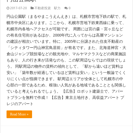
2017-07-20
不動産投資 駅力
0
円山公園駅（まるやまこうえんえき）は、札幌市営地下鉄の駅で、札
幌市中央区にあります。ここから、札幌市営地下鉄東西線に乗って、
札幌市内各地へアクセスが可能です。 周囲には宮の森・宮ヶ丘など
の有名住宅街があるほか、2000年代に入ってからは高層マンション
の建設が相次いでいます。特に、2005年に分譲された住友不動産の
「シティタワー円山神宮鳥居前」が有名です。また、北海道神宮・大
倉山ジャンプ競技場などの観光地や、マルヤマクラスなどの商業施設
もあり、人の行き来が活発なのも、この駅周辺ならではの現状でしょ
う。 同駅周辺の物件の賃料の傾向として、「駅から遠いほど賃料は
安い」「築年数が経過しているほど賃料は安い」という一般論でくく
りにくい点が指摘できます。 駅周辺エリアが全体として札幌市の中
心部の一部であるため、根強い人気がある地域であることとも関係し
ていると考えられるでしょう。 【広告】ロボット建築士で、アパー
トプランを無料で作成！ 【広告】東京土地付き、高収益アパート プ
レジのアパート
Read More »