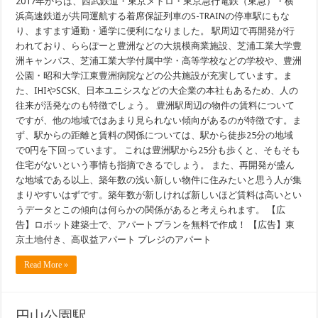
2017年からは、西武鉄道・東京メトロ・東京急行電鉄（東急）・横
浜高速鉄道が共同運航する着席保証列車のS-TRAINの停車駅にもな
り、ますます通勤・通学に便利になりました。 駅周辺で再開発が行
われており、ららぽーと豊洲などの大規模商業施設、芝浦工業大学豊
洲キャンパス、芝浦工業大学付属中学・高等学校などの学校や、豊洲
公園・昭和大学江東豊洲病院などの公共施設が充実しています。ま
た、IHIやSCSK、日本ユニシスなどの大企業の本社もあるため、人の
往来が活発なのも特徴でしょう。 豊洲駅周辺の物件の賃料について
ですが、他の地域ではあまり見られない傾向があるのが特徴です。ま
ず、駅からの距離と賃料の関係については、駅から徒歩25分の地域
で0円を下回っています。 これは豊洲駅から25分も歩くと、そもそも
住宅がないという事情も指摘できるでしょう。 また、再開発が盛ん
な地域である以上、築年数の浅い新しい物件に住みたいと思う人が集
まりやすいはずです。築年数が新しければ新しいほど賃料は高いとい
うデータとこの傾向は何らかの関係があると考えられます。 【広
告】ロボット建築士で、アパートプランを無料で作成！ 【広告】東
京土地付き、高収益アパート プレジのアパート
Read More »
円山公園駅