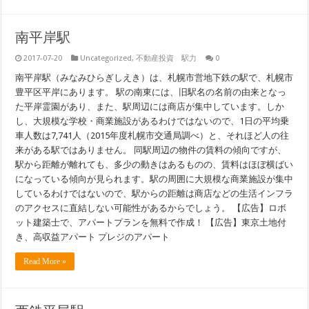
南平岸駅
2017-07-20
Uncategorized
,
不動産投資 駅力
0
南平岸駅（みなみひらぎしえき）は、札幌市営地下鉄の駅で、札幌市
豊平区平岸にあります。 駅の南東には、旧駅名の名前の由来となっ
た平岸霊園があり、また、駅周辺には商店が集中しています。しか
し、大規模な学校・商業施設があるわけではないので、1日の平均乗
車人数は7,741人（2015年度札幌市交通局調べ）と、それほど人の往
来がある駅ではありません。 同駅周辺の物件の賃料の傾向ですが、
駅から距離が離れても、多少の動きはあるものの、賃料はほぼ横ばい
になっている傾向が見られます。駅の周囲に大規模な商業施設が集中
しているわけではないので、駅からの距離は商店などの生活インフラ
のアクセスに直結しない可能性があるからでしょう。 【広告】ロボ
ット建築士で、アパートプランを無料で作成！ 【広告】東京土地付
き、高収益アパート プレジのアパート
Read More »