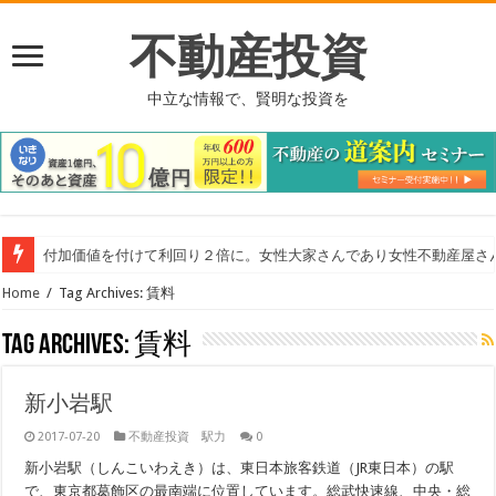
不動産投資
中立な情報で、賢明な投資を
付加価値を付けて利回り２倍に。女性大家さんであり女性不動産屋さ
東洋工業さんの給水管の浄化システム
Home
/
Tag Archives: 賃料
Tag Archives:
賃料
新小岩駅
2017-07-20
不動産投資 駅力
0
新小岩駅（しんこいわえき）は、東日本旅客鉄道（JR東日本）の駅
で、東京都葛飾区の最南端に位置しています。総武快速線、中央・総