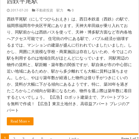
西鉄平尾駅
2017-07-20
不動産投資 駅力
0
西鉄平尾駅（にしてつひらおえき）は、西日本鉄道（西鉄）の駅で、
福岡県福岡市中央区平尾にあります。天神大牟田線が乗り入れてお
り、同駅前からは西鉄バスを使って、天神・博多駅方面など市内各地
へアクセス可能です。 住宅街の中にある駅で、バブル経済が崩壊す
るまでは、マンションの建築が盛んに行われていましたいました。し
かし、周囲に大規模な学校・商業施設は存在しないため、今ではこの
駅を利用するのは地域住民がほとんどになっています。 同駅周辺の
物件の賃料と、駅距離・築年数の関係ですが、駅自体が市の中心部に
近い地域にあるためか、駅から多少離れても大幅に賃料は落ちませ
ん。しかし、やはり築年数が経過した物件は借り手がつきにくいの
か、賃料が大幅に下がる傾向にあるようです。特に、築30年を過ぎ
たころからこの傾向が顕著になるため、物件を選ぶ際は築年数に着目
するといいでしょう。 【広告】ロボット建築士で、アパートプラン
を無料で作成！ 【広告】東京土地付き、高収益アパート プレジのア
パート
Read More »
1
2
3
4
5
»
...
Last »
Page 1 of 7