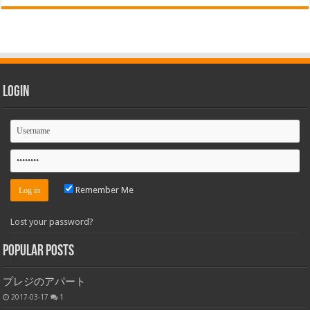
Login
Remember Me
Lost your password?
Popular Posts
プレジのアパート
2017-03-17
1