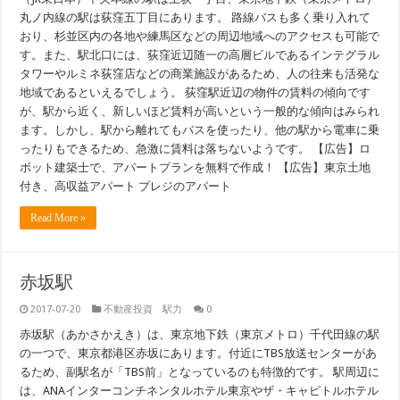
丸ノ内線の駅は荻窪五丁目にあります。 路線バスも多く乗り入れて
おり、杉並区内の各地や練馬区などの周辺地域へのアクセスも可能で
す。また、駅北口には、荻窪近辺随一の高層ビルであるインテグラル
タワーやルミネ荻窪店などの商業施設があるため、人の往来も活発な
地域であるといえるでしょう。 荻窪駅近辺の物件の賃料の傾向です
が、駅から近く、新しいほど賃料が高いという一般的な傾向はみられ
ます。しかし、駅から離れてもバスを使ったり、他の駅から電車に乗
ったりもできるため、急激に賃料は落ちないようです。 【広告】ロ
ボット建築士で、アパートプランを無料で作成！ 【広告】東京土地
付き、高収益アパート プレジのアパート
Read More »
赤坂駅
2017-07-20
不動産投資 駅力
0
赤坂駅（あかさかえき）は、東京地下鉄（東京メトロ）千代田線の駅
の一つで、東京都港区赤坂にあります。付近にTBS放送センターがあ
るため、副駅名が「TBS前」となっているのも特徴的です。 駅周辺に
は、ANAインターコンチネンタルホテル東京やザ・キャピトルホテル