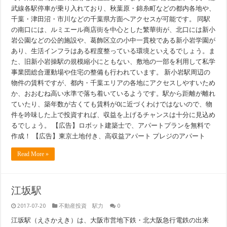
武線各駅停車が乗り入れており、秋葉原・錦糸町などの都内各地や、
千葉・津田沼・市川などの千葉県方面へアクセスが可能です。 同駅
の南口には、ルミエール商店街を中心とした繁華街が、北口には新小
岩公園などの公的施設や、葛飾区立の小中一貫校である新小岩学園が
あり、生活インフラはある程度整っている環境といえるでしょう。ま
た、旧新小岩操駅の規模縮小にともない、敷地の一部を利用して私学
事業団総合運動場や住宅の整備も行われています。 新小岩駅周辺の
物件の賃料ですが、都内・千葉エリアの各地にアクセスしやすいため
か、おおむね高い水準で落ち着いているようです。駅から距離が離れ
ていたり、築年数が古くても賃料が0に近づくわけではないので、物
件を吟味した上で投資すれば、収益を上げるチャンスは十分に見込め
るでしょう。 【広告】ロボット建築士で、アパートプランを無料で
作成！ 【広告】東京土地付き、高収益アパート プレジのアパート
Read More »
江坂駅
2017-07-20
不動産投資 駅力
0
江坂駅（えさかえき）は、大阪市営地下鉄・北大阪急行電鉄の出来