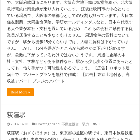
で、大阪府吹田市にあります。大阪市営地下鉄は御堂筋線が、北大阪
急行電鉄は南北線が乗り入れています。 江坂は吹田市の中心となっ
ている場所で、大阪市の副都心としての役割も担っています。大日本
住友製薬、大同生命保険、学研ホールディングスなど、日本を代表す
る大企業が本社・支社を置いているため、これらの会社に勤務する従
業員が居住することも少なくありません。 周辺物件の賃料について
ですが、駅から徒歩15分くらいまでは、大幅に賃料は下がっていま
せん。しかし、15分を過ぎたところから緩やかに下がり始めます
が、急激に下がっているわけではないようです。 周辺に企業の本
社・支社、学校などがある物件なら、駅から少し歩く位置にあったと
しても、借り手がつく可能性もあるでしょう。 【広告】ロボット建
築士で、アパートプランを無料で作成！ 【広告】東京土地付き、高
収益アパート プレジのアパート
Read More »
荻窪駅
2017-07-20
Uncategorized
,
不動産投資 駅力
0
荻窪駅（おぎくぼえき）は、東京都杉並区の駅です。東日本旅客鉄道
（JR東日本）中央本線の駅は上荻一丁目、東京地下鉄（東京メトロ）