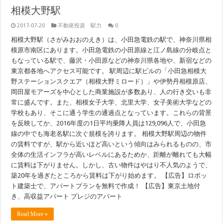
相模大野駅
2017-07-20
不動産投資 駅力
0
相模大野駅（さがみおおのえき）は、小田急電鉄の駅で、神奈川県相
模原市南区にあります。小田急電鉄の小田原線と江ノ島線の分岐点と
もなっている駅で、藤沢・小田原などの神奈川県各地や、新宿などの
東京都各地へアクセス可能です。 駅周辺に駅ビルの「小田急相模大
野ステーションスクエア（相模大野ミロード）」や伊勢丹相模原店、
岡田屋モアーズを中心とした商業施設が多数あり、人の行き交いも非
常に盛んです。また、相模女子大学、北里大学、女子美術大学などの
学校もあり、そこに通う学生の通過点となっています。これらの背景
を反映してか、2016年度の1日平均乗降人員は129,096人で、小田急
線の中でも海老名駅に次ぐ規模を誇ります。 相模大野駅周辺の物件
の賃料ですが、駅から近いほど高いという傾向はみられるものの、市
全体の生活インフラが高いレベルにあるためか、距離が離れても大幅
に賃料は下がりません。しかし、古い物件はやはり不人気のようで、
築20年を過ぎたところから賃料は下がり始めます。 【広告】ロボッ
ト建築士で、アパートプランを無料で作成！ 【広告】東京土地付
き、高収益アパート プレジのアパート
Read More »