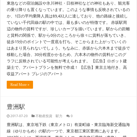
東急などの宿泊施設や氷川神社・日枝神社などの神社もあり、観光客
の乗り降りも置くなっています。このような事情も反映されているの
か、1日の平均乗降人員は89,432人に達しており、他の路線と接続し
ていない千代田線の駅の中では、最も多いのが特徴です。 赤坂駅周
辺の物件の賃料ですが、珍しいカーブを描いています。駅からの距離
と賃料の関係で、駅から0分のところから徐々に賃料が落ちていき、
徒歩15分のポイントで一度底を打ち、そこからまた上がっていくの
はあまり見られないでしょう。ちなみに、赤坂から六本木まで徒歩で
移動した場合、30分程度かかるため、六本木の物件の賃料がこのグ
ラフに反映されている可能性が考えられます。 【広告】ロボット建
築士で、アパートプランを無料で作成！ 【広告】東京土地付き、高
収益アパート プレジのアパート
Read More »
豊洲駅
2017-07-20
不動産投資 駅力
0
豊洲駅は、東京地下鉄（東京メトロ）有楽町線・東京臨海新交通臨海
線（ゆりかもめ）の駅の一つで、東京都江東区豊洲にあります。