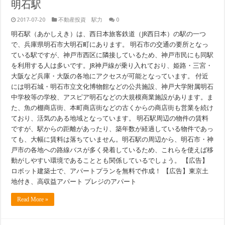
明石駅
2017-07-20
不動産投資 駅力
0
明石駅（あかしえき）は、西日本旅客鉄道（JR西日本）の駅の一つ
で、兵庫県明石市大明石町にあります。 明石市の交通の要所となっ
ている駅ですが、神戸市西区に隣接しているため、神戸市民にも同駅
を利用する人は多いです。JR神戸線が乗り入れており、姫路・三宮・
大阪など兵庫・大阪の各地にアクセスが可能となっています。 付近
には明石城・明石市立文化博物館などの公共施設、神戸大学附属明石
中学校等の学校、アスピア明石などの大規模商業施設があります。ま
た、魚の棚商店街、本町商店街などの古くからの商店街も営業を続け
ており、活気のある地域となっています。 明石駅周辺の物件の賃料
ですが、駅からの距離があったり、築年数が経過している物件であっ
ても、大幅に賃料は落ちていません。明石駅の周辺から、明石市・神
戸市の各地への路線バスが多く発着しているため、これらを使えば移
動がしやすい環境であることとも関係しているでしょう。 【広告】
ロボット建築士で、アパートプランを無料で作成！ 【広告】東京土
地付き、高収益アパート プレジのアパート
Read More »