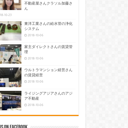
不動産屋さんクラソル加藤さ
ん
18-10-23
東洋工業さんの給水管の浄化
システム
2018-10-06
家主ダイレクトさんの賃貸管
理
2018-10-06
ウルトラマンション経営さん
の賃貸経営
2018-10-06
ライジングアジアさんのアジ
ア不動産
2018-10-06
us on Facebook