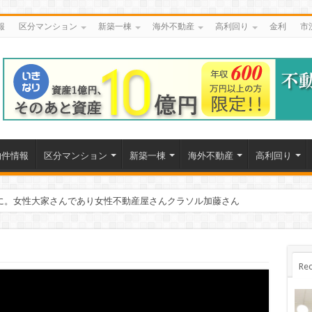
報
区分マンション
新築一棟
海外不動産
高利回り
金利
市
物件情報
区分マンション
新築一棟
海外不動産
高利回り
に。女性大家さんであり女性不動産屋さんクラソル加藤さん
Rec