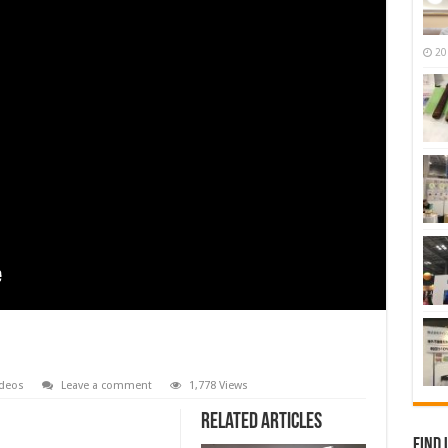
20
ideos
Leave a comment
1,778 Views
Related Articles
Find 