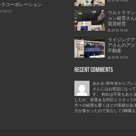
2018-10-06
ーラコーポレーション
17-03-31
ウルトラマン
ョン経営さん
賃貸経営
2018-10-06
ライジングア
アさんのアジ
不動産
2018-10-06
Recent Comments
あかき: 昨年末からプレ
さんにはお世話になって
す。 初めは不安もあり
したが、節度ある対応とスタッフ
方々の経歴も驚くほどの実績があ
方が多かったので安心して2棟購入..