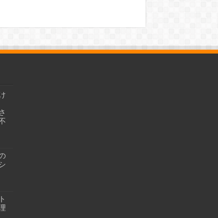
け
さ
不
の
シ
ト
理