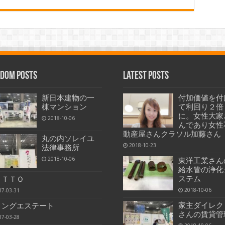
dom Posts
Latest Posts
新日本建物の一
付加価値を付
棟マンション
て利回り２倍
に。女性大家
2018-10-06
んであり女性
動産屋さんクラソル加藤さん
丸の内ソレイユ
2018-10-23
法律事務所
2018-10-06
東洋工業さん
給水管の浄化
ステム
ＩＴＴＯ
2018-10-06
17-03-31
家主ダイレク
ィングエステート
さんの賃貸管
17-03-28