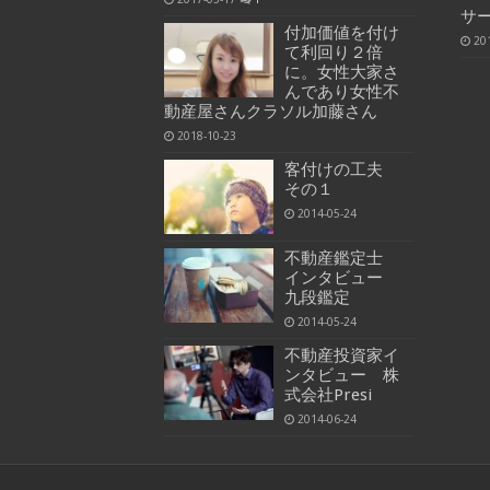
サ
付加価値を付け
20
て利回り２倍
に。女性大家さ
んであり女性不
動産屋さんクラソル加藤さん
2018-10-23
客付けの工夫
その１
2014-05-24
不動産鑑定士
インタビュー
九段鑑定
2014-05-24
不動産投資家イ
ンタビュー 株
式会社Presi
2014-06-24