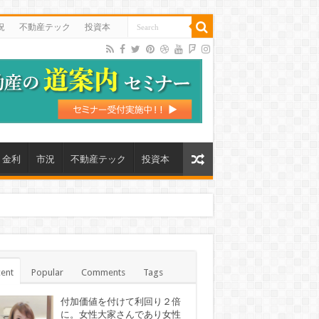
況
不動産テック
投資本
金利
市況
不動産テック
投資本
ent
Popular
Comments
Tags
付加価値を付けて利回り２倍
に。女性大家さんであり女性