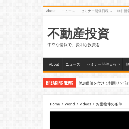
About
ニュース
セミナー開催日程
物件情
不動産投資
中立な情報で、賢明な投資を
About
ニュース
セミナー開催日程
Breaking News
付加価値を付けて利回り２倍
Home
/
World
/
Videos
/
お宝物件の条件