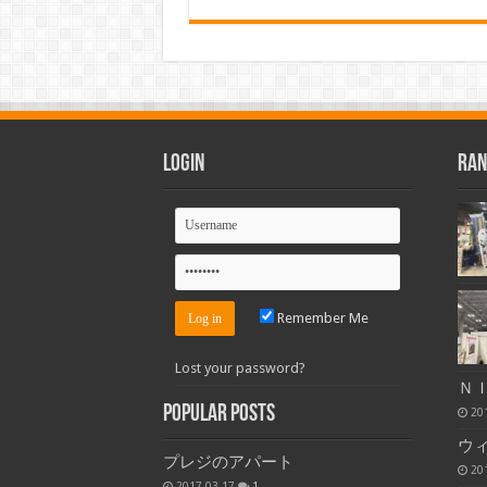
Login
Ran
Remember Me
Lost your password?
Ｎ
Popular Posts
20
ウ
プレジのアパート
20
2017-03-17
1