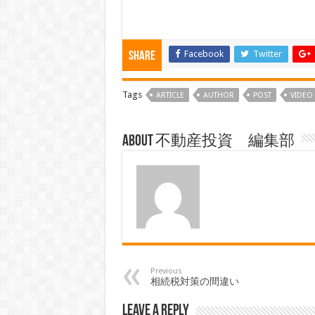
Facebook
Twitter
Share
Tags
ARTICLE
AUTHOR
POST
VIDEO
About 不動産投資 編集部
Previous
相続税対策の間違い
Leave a Reply