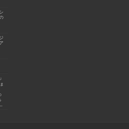
シ
の
ジ
ア
ジ
ま
ま
の
る
.