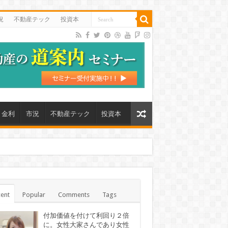
況
不動産テック
投資本
金利
市況
不動産テック
投資本
ent
Popular
Comments
Tags
付加価値を付けて利回り２倍
に。女性大家さんであり女性