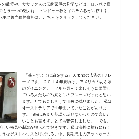
村の散策や、ササック人の伝統家屋の見学などは、ロンボク島
等のもう一つの魅力は、ヒンドゥー教とイスラム教が共存する、
ロンボク販売価格資料は、こちらをクリックしてください。
「暮らすように旅をする」 Airbnbの広告の1フレ
ーズです。 ２０１４年夏頃は、アメリカのある家
のダイニングテーブルを囲んで楽しそうに団欒し
ている人たちの写真とこのフレーズだったと思い
ます。とても楽しそうで印象に残りました。 私は
オーストラリアで１年働いていたことがありま
す。当時はあまり英語が話せなかったので言いた
いことも言えず、とても苦労しました。 でも、
新しい発見や刺激が得られて好きです。私は海外に旅行に行く
ようなゲストハウスと呼ばれる、中、長期滞用のアットホーム