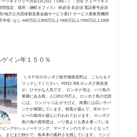
ォーツギャラリー渋谷3月25日（13時～）：渋谷 クォーツギャ
間指定、場所：麹町オフィス） 姓必須 名必須 電話番号必須
政府/地方公共団体製造業金融サービス業IT サービス業教育機関
-なし-600万以上800万以上1000万以上1500万以上2000
ルゲイン年１５０％
ＬＮＰ社のロンボク販売価格資料は、こちらをク
リックしてください。PDF[3.7M] ロンボク島投資
が、ひそかな人気です。 ロンボク等は、バリ島の
東隣にある島。人口約270万人。ロンボク島の北部
には、 リンジャニ山 がそびえ、南麓には広いサバ
ンナが展開しています。牧畜が盛んで、米やコー
ヒーの栽培が盛んに行われております。 ロンボク
島の海の透明度は、バリ島よりも透き通っている
イビングやシュノーケリング、サーフィンのスポットとなって
ら、まだまだ静かで、島本来の素朴さを残しています。 リンジ