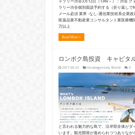
ャラリー渋谷3月12日（13時～）：渋谷 ク
ラリー渋谷個別面談予約する（折り返しで時
メール必須 業界 -なし-通信業技術系企業
医薬品業不動産業コンサルタント業医療機関 年収 
万以上
Read More »
ロンボク島投資 キャピタ
2017-03-23
Uncategorized
,
World
0
と言われる魅力的な島で、沿岸部全体がダ
います。観光開発が進められつつありなが