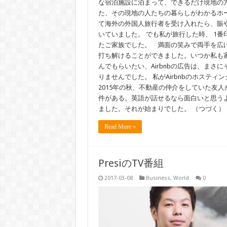
な宿泊施設に泊まって、できるだけ現地の
た、その現地の人たちの暮らしがわかるホ
て海外の外国人旅行者を受け入れたら、賑
いていました。 でも私が旅行した時、 1
たご家族でした。 満面の笑みで両手を広
打ち解けることができました。いつか私も
んでもらいたい、Airbnbの広告は、ま
りませんでした。 私がAirbnbのホステ
2015年の秋、不動産の仲介をしていた友
件がある。英語が話せるなら面白いと思う
ました。それが始まりでした。 （つづく）
Read More »
PresiのTV番組
2017-03-08
Business
,
World
0