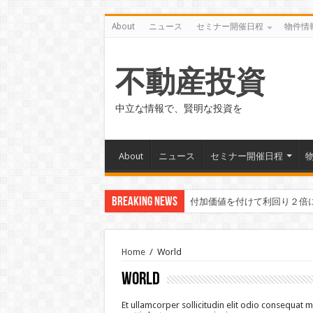
About
ニュース
セミナー開催日程
物件情
不動産投資
中立な情報で、賢明な投資を
About
ニュース
セミナー開催日程
Breaking News
付加価値を付けて利回り２倍
東洋工業さんの給水管の浄化
Home
/
World
World
Et ullamcorper sollicitudin elit odio consequat ma