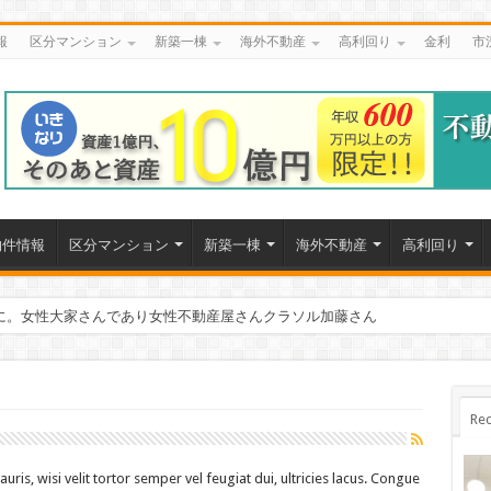
報
区分マンション
新築一棟
海外不動産
高利回り
金利
市
物件情報
区分マンション
新築一棟
海外不動産
高利回り
に。女性大家さんであり女性不動産屋さんクラソル加藤さん
システム
Rec
uris, wisi velit tortor semper vel feugiat dui, ultricies lacus. Congue