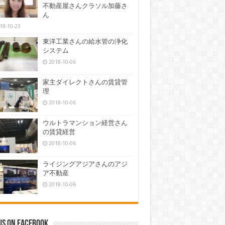
不動産屋さんクラソル加藤さ
ん
18-10-23
東洋工業さんの給水管の浄化
システム
2018-10-06
家主ダイレクトさんの賃貸管
理
2018-10-06
ウルトラマンション経営さん
の賃貸経営
2018-10-06
ライジングアジアさんのアジ
ア不動産
2018-10-06
us on Facebook