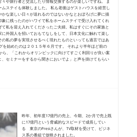
方々や旅行者と交流したり情報交換するのが楽しいですね。 ま
ームステイも体験しました。 私も老後はゲストハウスを経営し
やかな楽しい日々が送れるのではないかなとおぼろげに夢に描
番印象に残ったのがハワイで私をホームステイで受け入れてくれ
げて私を迎え入れてくださったご夫婦。私はすぐにその家族と
家に外国人を招いておもてなしをして、日本文化に触れて楽し
さにその私の夢を実現させるべく現れたものといっても過言ではあ
ィングを始めたのは２０１５年６月です。 それより半年ほど前の
人から、「これからオリンピックに向けてすごく利回りが良い案
よ、セミナーをするから聞きにおいでよ」と声を掛けてもらい
昨年、初年度17億円の売上、今期、2か月で売上既
に17億円という脅威的なスピードで成長してい
る 東京のPresiさんが、TV取材を受けて、ビジネ
ス系の番組で放映されました。