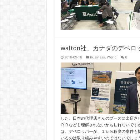
walton社、カナダのデベ
2018-09-18
Business
,
World
0
した。日本の代理店さんのブースに出店さ
ＲＲなども理解されないかもしれないですが
は、デベロッパーが、１５％程度の案件も
いるのは取り組みやすいのではないでしょ