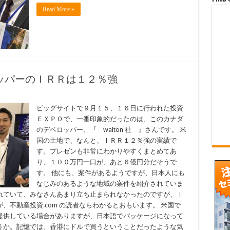
Read More »
ロッパーのＩＲＲは１２％強
ビッグサイトで９月１５、１６日に行われた投資
ＥＸＰＯで、一番印象的だったのは、このカナダ
のデベロッパー、『 walton 社 』さんです。 米
国の土地で、なんと、ＩＲＲ１２％強の実績で
す。プレゼンも非常にわかりやすくまとめてあ
り、１００万円一口が、あと６億円分だそうで
す。 他にも、案件があるようですが、日本人にも
なじみのあるような地域の案件を紹介されていま
れていて、みなさんあまり立ち止まられなかったのですが、Ｉ
、不動産投資.com の読者ならわかるとおもいます。 米国で
提供している場合がありますが、日本語でパッケージになって
うか。記憶では、香港にドルで買うということだったような気