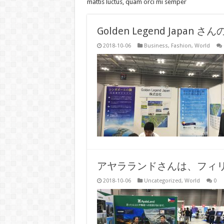
mattis luctus, quam orci mi semper
Golden Legend Japa
2018-10-06
Business
,
Fashion
,
World
アヤラランドさんは、フィ
2018-10-06
Uncategorized
,
World
0