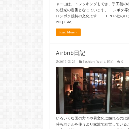
ャニ山は、トレッキングもでき、手工芸の
の観光の定番となっています。 ロンボク
ロンボク独特の文化です …. ＬＮＰ社の
PDF[3.7M]
Read More »
Airbnb日記
2017-03-21
Fashion
,
World
,
民泊
0
いろいろな国の方々や異文化に触れるのは
時もホテルを使うより家族で経営している