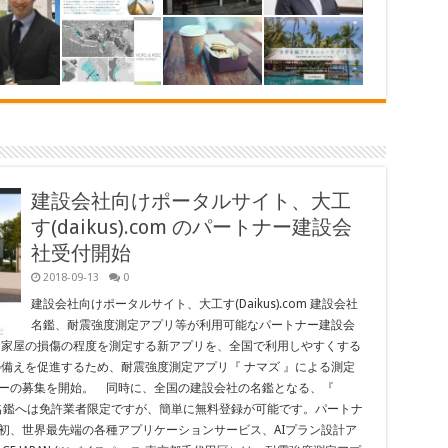
建設会社向けポータルサイト、大工
す(daikus).com のパートナー建設会
社受付開始
2018-09-13
0
建設会社向けポータルサイト、大工す(Daikus).com 建設会社
名鑑、耐震強度測定アプリ等が利用可能なパートナー建設会
る家屋の損傷の程度を測定する新アプリを、全国で利用しやすくする
備えを促進するため、耐震強度測定アプリ『 ナマズ 』による測定
ーの募集を開始。 同時に、全国の建設会社の名鑑となる、『
始します。名鑑へは免許業者限定ですが、簡単に無料登録が可能です。パートナ
初、世界最先端の各種アプリケーションサービス、AIプラン設計ア