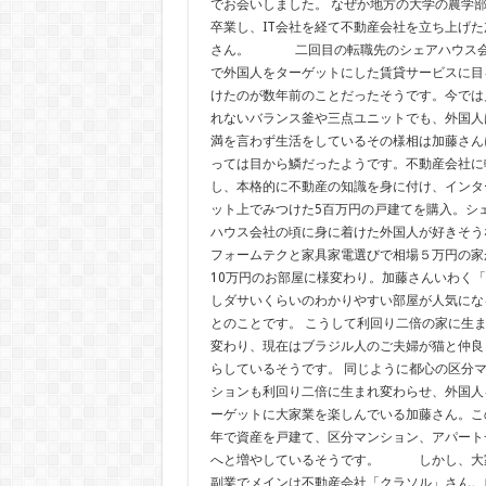
でお会いしました。 なぜか地方の大学の農学
卒業し、IT会社を経て不動産会社を立ち上げた
さん。 二回目の転職先のシェアハウス
で外国人をターゲットにした賃貸サービスに目
けたのが数年前のことだったそうです。今では
れないバランス釜や三点ユニットでも、外国人
満を言わず生活をしているその様相は加藤さん
っては目から鱗だったようです。不動産会社に
し、本格的に不動産の知識を身に付け、インタ
ット上でみつけた5百万円の戸建てを購入。シ
ハウス会社の頃に身に着けた外国人が好きそう
フォームテクと家具家電選びで相場５万円の家
10万円のお部屋に様変わり。加藤さんいわく「
しダサいくらいのわかりやすい部屋が人気にな
とのことです。 こうして利回り二倍の家に生
変わり、現在はブラジル人のご夫婦が猫と仲良
らしているそうです。 同じように都心の区分
ションも利回り二倍に生まれ変わらせ、外国人
ーゲットに大家業を楽しんでいる加藤さん。こ
年で資産を戸建て、区分マンション、アパート
へと増やしているそうです。 しかし、大
副業でメインは不動産会社「クラソル」さん。