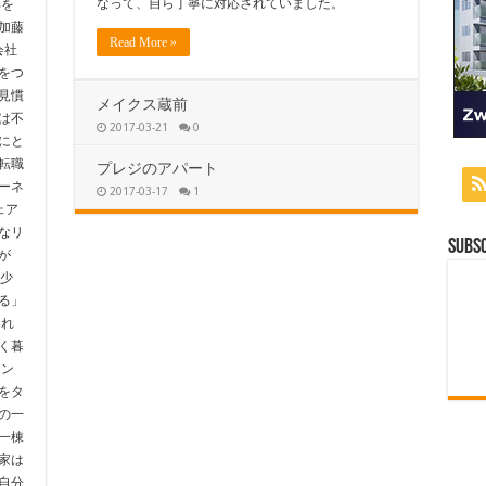
なって、自ら丁寧に対応されていました。
部を
加藤
Read More »
会社
をつ
見慣
メイクス蔵前
は不
2017-03-21
0
にと
転職
プレジのアパート
ーネ
2017-03-17
1
ェア
なリ
Subsc
が
少
る」
まれ
く暮
マン
をタ
の一
一棟
家は
自分