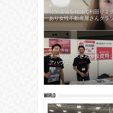
2018-10-23
付加価値を付けて利回り２
2018-10-06
アヤラランドさんは、フィ
あり女性不動産屋さんクラ
さん
2018-10-06
2018-09-19
オークハウスさんの投資用
東京虹色不動産さんの不動
アハウス
ンサルティングはすごい
World