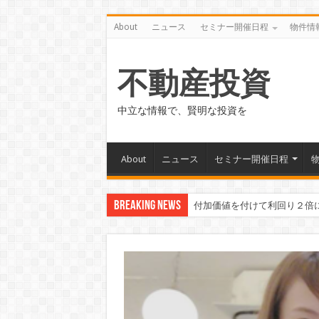
About
ニュース
セミナー開催日程
物件情
不動産投資
中立な情報で、賢明な投資を
About
ニュース
セミナー開催日程
Breaking News
東洋工業さんの給水管の浄化