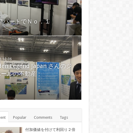
ームのすごい実演、ホープ
のアパートでＮｏ．１
8-09-13
設会社向けポータルサイト、
8-10-06
den Legend Japan さんのジ
す(daikus).com のパートナ
ホールの不動産
建設会社受付開始
ent
Popular
Comments
Tags
付加価値を付けて利回り２倍