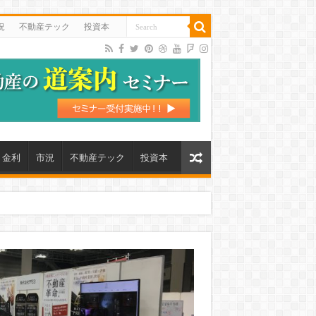
況
不動産テック
投資本
金利
市況
不動産テック
投資本