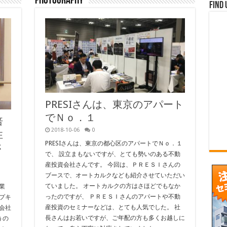
Photography
Find 
PRESIさんは、東京のアパート
でＮｏ．１
倍
2018-10-06
0
性
PRESIさんは、東京の都心区のアパートでＮｏ．１
さ
で、 設立まもないですが、とても勢いのある不動
産投資会社さんです。 今回は、ＰＲＥＳＩさんの
ブースで、オートカルクなども紹介させていただい
ていました。 オートカルクの方はさほどでもなか
業
ったのですが、 ＰＲＥＳＩさんのアパートや不動
プキ
産投資のセミナーなどは、とても人気でした。 社
会社
長さんはお若いですが、ご年配の方も多くお越しに
うの