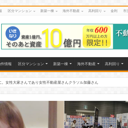
報
区分マンション
新築一棟
海外不動産
高利回り
金利
市
物件情報
区分マンション
新築一棟
海外不動産
高利回り
システム