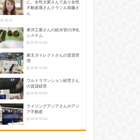
に。女性大家さんであり女性
不動産屋さんクラソル加藤さ
ん
18-10-23
東洋工業さんの給水管の浄化
システム
2018-10-06
家主ダイレクトさんの賃貸管
理
2018-10-06
ウルトラマンション経営さん
の賃貸経営
2018-10-06
ライジングアジアさんのアジ
ア不動産
2018-10-06