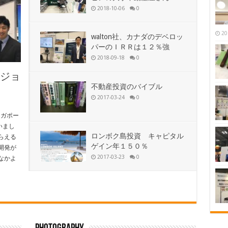
2018-10-06
0
20
walton社、カナダのデベロッ
パーのＩＲＲは１２％強
2018-09-18
0
んのジョ
不動産投資のバイブル
2017-03-24
0
シンガポー
いまし
ロンボク島投資 キャピタル
らえる
ゲイン年１５０％
開発が
2017-03-23
0
なかよ