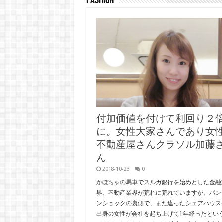
Fashion
付加価値を付けて利回り２
に。女性大家さんであり女
不動産屋さんクラソル加藤
ん
2018-10-23
0
かぼちゃの馬車でスルガ銀行を始めとした金融
界、不動産業界が荒れに荒れていますが、パン
ンショックの裏側で、また違ったシェアハウス
出身の女性が会社を起ち上げて1年経ったとい