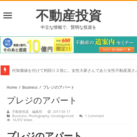
不動産投資
中立な情報で、賢明な投資を
付加価値を付けて利回り２倍に。女性大家さんであり女性不動産屋さ
東洋工業さんの給水管の浄化システム
Home
/
Business
/
プレジのアパート
プレジのアパート
不動産投資 編集部
2017-03-17
Business
,
Photography
,
Uncategorized
1 Comment
16,972 Views
プレジのアパート