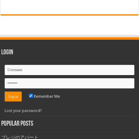
Login
Remember Me
Lost your password?
Popular Posts
プレジのアパート