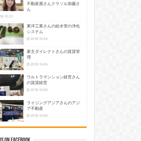
不動産屋さんクラソル加藤さ
ん
18-10-23
東洋工業さんの給水管の浄化
システム
2018-10-06
家主ダイレクトさんの賃貸管
理
2018-10-06
ウルトラマンション経営さん
の賃貸経営
2018-10-06
ライジングアジアさんのアジ
ア不動産
2018-10-06
us on Facebook