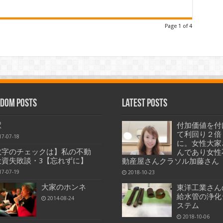
Page 1 of 4
dom Posts
Latest Posts
駅
付加価値を付
て利回り２倍
17-07-18
に。女性大家
数字のチェックは】私の不動
んであり女性
投資失敗談・3【忘れずに】
動産屋さんクラソル加藤さん
17-07-19
2018-10-23
大家のホンネ
東洋工業さん
給水管の浄化
2014-08-24
ステム
2018-10-06