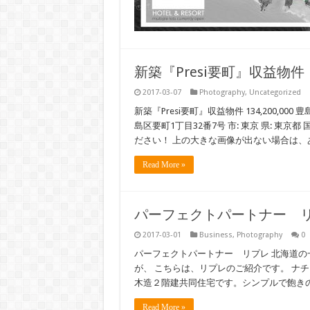
新築『Presi要町』収益物件
2017-03-07
Photography
,
Uncategorized
新築『Presi要町』収益物件 134,200,000 豊
島区要町1丁目32番7号 市: 東京 県: 東京
ださい！ 上の大きな画像が出ない場合は
Read More »
パーフェクトパートナー 
2017-03-01
Business
,
Photography
0
パーフェクトパートナー リプレ 北海道
が、 こちらは、リプレのご紹介です。 ナ
木造２階建共同住宅です。シンプルで飽き
Read More »