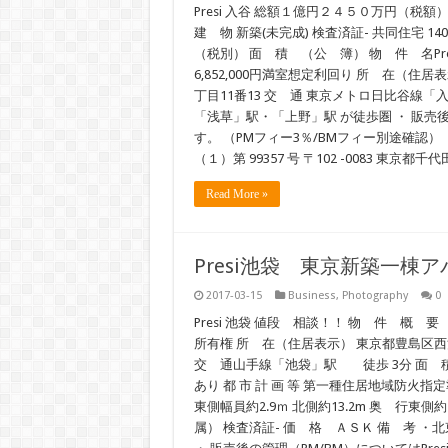
Presi 入谷 総額１億円２４５０万円（税額）
建 物 新築(未完成) 検査済証- 共同住宅 140
（税別） 面 積 （公 簿） 物 件 名Pr
6,852,000円満室想定利回り 所 在（住
丁目11番13 交 通 東京メトロ日比谷
「浅草」駅・「上野」駅 が徒歩圏 ・ 販売後
す。 （PMフィー3％/BMフィー別途確認）
（１）第 99357 号 〒102 -0083 東京都千代田区麹
Read More »
Presi池袋 東京新築一棟
2017-03-15
Business
,
Photography
0
Presi 池袋 値段 相談！！ 物 件 概 
所有権 所 在（住居表示） 東京都豊島区西池袋
交 通山手線「池袋」駅 徒歩 3分 面 積 （
あり 都 市 計 画 等 第一種住居地域防火指定準
東側幅員約2.9ｍ 北側約13.2m 奥 行東側約
属） 検査済証- 価 格 ＡＳＫ 備 考 ・北東