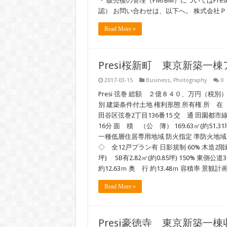
・ 販売後の管理（PM/BM）についてはPre
認） お問い合わせは、以下へ。 株式会社Ｐｒ
Read More »
Presi桜新町 東京新築一
2017-03-15
Business
,
Photography
0
Presi 弦巻 総額 ２億８４０、万円（税別）
別 建築条件付土地 権利形態 所有権 所 在（
田谷区弦巻2丁目136番15 交 通 田園
16分 面 積 （公 簿） 169.63㎡(約51.31
一種低層住居専用地域 防火指定 準防火地域 約1
◇ 全12戸プラン有 日影規制 60% 木造2階建 
坪) SB有2.82㎡(約0.85坪) 150% 
約12.63ｍ 奥 行 約13.48ｍ 容積率 景
Read More »
Presi豪徳寺 東京新築一棟