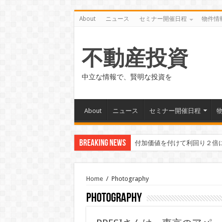
About
ニュース
セミナー開催日程
物件情
不動産投資
中立な情報で、賢明な投資を
About
ニュース
セミナー開催日程
Breaking News
付加価値を付けて利回り２倍
東洋工業さんの給水管の浄化
Home
/
Photography
Photography