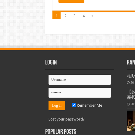
1
2
3
4
»
Login
Ran
柏
20
【
産
20
Remember Me
Lost your password?
Popular Posts