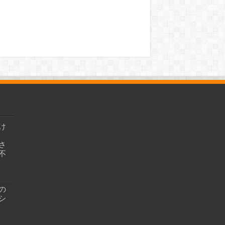
け
さ
不
の
シ