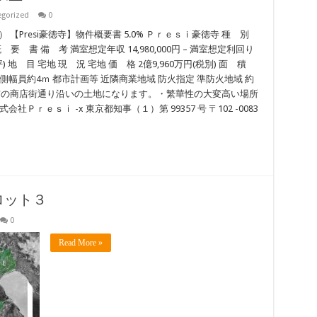
egorized
0
 【Presi豪徳寺】物件概要書 5.0% Ｐｒｅｓｉ豪徳寺 種 別
 書 備 考 満室想定年収 14,980,000円 – 満室想定利回り
38坪) 地 目 宅地 現 況 宅地 価 格 2億9,960万円(税別) 面 積
0% 西側幅員約4ｍ 都市計画等 近隣商業地域 防火指定 準防火地域 約
・豪徳寺駅前の商店街通り沿いの土地になります。・繁華性の大変高い場所
ｒｅｓｉ -x 東京都知事（１）第 99357 号 〒102 -0083
ロット３
0
Read More »