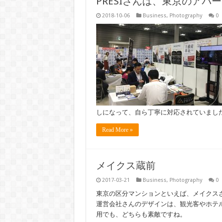
PRESIさんは、東京のアパ
2018-10-06
Business
,
Photography
0
しになって、自ら丁寧に対応されていまし
Read More »
メイクス蔵前
2017-03-21
Business
,
Photography
0
東京の区分マンションといえば、メイクス
運営会社さんのデザインは、観光客やホテ
用でも、どちらも素敵ですね。