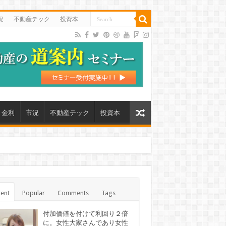
況
不動産テック
投資本
金利
市況
不動産テック
投資本
ent
Popular
Comments
Tags
付加価値を付けて利回り２倍
に。女性大家さんであり女性