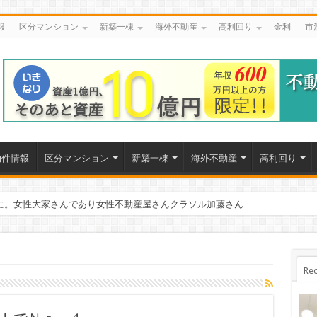
報
区分マンション
新築一棟
海外不動産
高利回り
金利
市
物件情報
区分マンション
新築一棟
海外不動産
高利回り
に。女性大家さんであり女性不動産屋さんクラソル加藤さん
システム
Rec