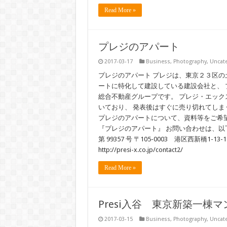
Read More »
プレジのアパート
2017-03-17
Business
,
Photography
,
Uncat
プレジのアパート プレジは、東京２３区の
ートに特化して建設している建設会社と、
総合不動産グループです。 プレジ・エッ
いており、 発表後はすぐに売り切れてし
プレジのアパートについて、資料等をご希
『プレジのアパート』 お問い合わせは、以下へ
第 99357 号 〒105-0003 港区西新橋1-13-1 D
http://presi-x.co.jp/contact2/
Read More »
Presi入谷 東京新築一棟
2017-03-15
Business
,
Photography
,
Uncat