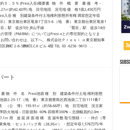
約５．５％ (Presi入谷)概要書 物 件 概 要 書 備 考 –
.27㎡(約42.43坪) 地 目宅地現 況宅地 価 格1億2,450万円
esi入谷 種 別建築条件付土地権利形態所有権 満室想定年収
居表示） 東京都台東区竜泉1丁目5-6 （地 番） 東京都台東区竜泉1
線「入谷」駅 徒歩5分 JR山手線 「鶯谷」駅 徒歩14分
の管理（PM/BM）についてはPresi-xとの専任契約となりま
 お問い合わせは、以下へ。 株式会社Ｐｒｅｓｉ -x 東京都知事
町 2-6-5麴町E.C.K ビル 4階 TEL 03 -6256 -9613 …
Subsc
アパート
要 書 物 件 名 Presi池袋 種 別 建築条件付土地 権利形態
2-25-17 （地 番） 東京都豊島区西池袋二丁目1111番7
公 簿） 193.91㎡（約58.66坪） 地 目宅地現 況古家
防火地域 – 日影規制- 60% 容積率300% – 北側幅員約2.0m・
7.1ｍ 用 途 延 床 面 積 構 造 築年数 取引態様・・・仲介（専
角地 ・セットバック有（28.36㎡） ・想定年収1,578万円/年