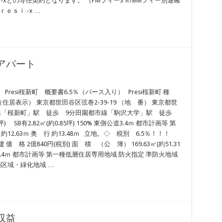
si-xとの専任契約となります。 （PMフィー3％/BMフィー別途確
ｅｓｉ -x …
棟アパート
 Presi桜新町 概要書6.5％（パース入り） Presi桜新町 種
住居表示） 東京都世田谷区弦巻2-39-19 （地 番） 東京都世
都市線「桜新町」駅 徒歩 9分田園都市線「駒沢大学」駅 徒歩
坪) SB有2.82㎡(約0.85坪) 150% 東側公道3.4ｍ 都市計画等 第
2.63ｍ 奥 行 約13.48ｍ 立地。◇ 税別 6.5％！！！
価 格 2億840円(税別) 面 積 （公 簿） 169.63㎡(約51.31
東側公道3.4ｍ 都市計画等 第一種低層住居専用地域 防火指定 準防火地域
観計画区域・緑化地域 …
収益