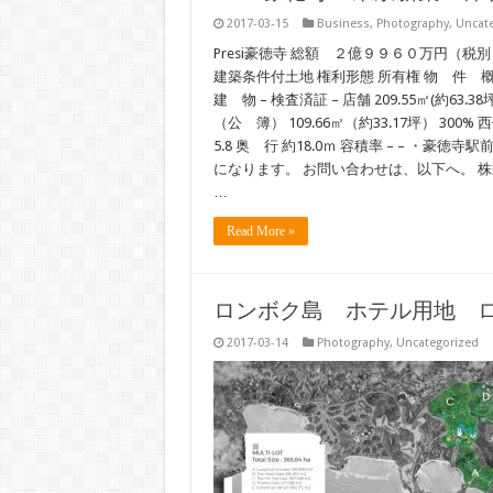
2017-03-15
Business
,
Photography
,
Uncat
Presi豪徳寺 総額 ２億９９６０万円（税別）
建築条件付土地 権利形態 所有権 物 件 概 要
建 物 – 検査済証 – 店舗 209.55㎡(約63.
（公 簿） 109.66㎡（約33.17坪） 30
5.8 奥 行 約18.0ｍ 容積率 – – 
になります。 お問い合わせは、以下へ。 株式会社Ｐ
…
Read More »
ロンボク島 ホテル用地 
2017-03-14
Photography
,
Uncategorized