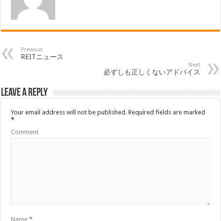
Previous
REITニュース
Next
必ずしも正しくないアドバイス
Leave a Reply
Your email address will not be published.
Required fields are marked
*
Comment
Name
*