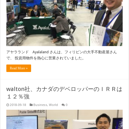
アヤラランド Ayalaland さんは、フィリピンの大手不動産屋さん
で、 投資用物件を熱心に営業されていました。
Read More »
walton社、カナダのデベロッパーのＩＲＲは
１２％強
2018-09-18
Business
,
World
0