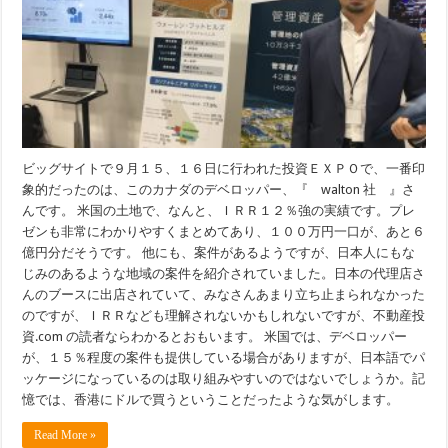
ビッグサイトで９月１５、１６日に行われた投資ＥＸＰＯで、一番印
象的だったのは、このカナダのデベロッパー、『 walton 社 』さ
んです。 米国の土地で、なんと、ＩＲＲ１２％強の実績です。プレ
ゼンも非常にわかりやすくまとめてあり、１００万円一口が、あと６
億円分だそうです。 他にも、案件があるようですが、日本人にもな
じみのあるような地域の案件を紹介されていました。日本の代理店さ
んのブースに出店されていて、みなさんあまり立ち止まられなかった
のですが、ＩＲＲなども理解されないかもしれないですが、不動産投
資.com の読者ならわかるとおもいます。 米国では、デベロッパー
が、１５％程度の案件も提供している場合がありますが、日本語でパ
ッケージになっているのは取り組みやすいのではないでしょうか。記
憶では、香港にドルで買うということだったような気がします。
Read More »