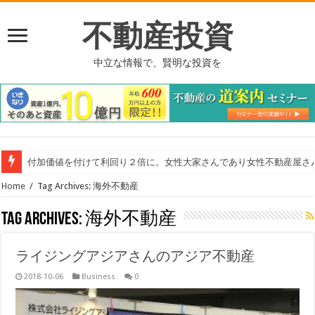
不動産投資
中立な情報で、賢明な投資を
付加価値を付けて利回り２倍に。女性大家さんであり女性不動産屋さ
東洋工業さんの給水管の浄化システム
Home
/
Tag Archives: 海外不動産
Tag Archives:
海外不動産
ライジングアジアさんのアジア不動産
2018-10-06
Business
0