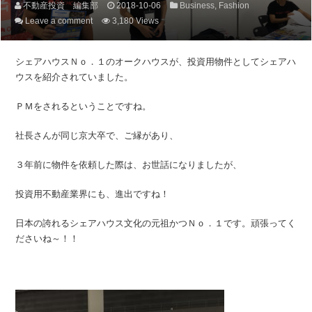
不動産投資 編集部
2018-10-06
Business
,
Fashion
Leave a comment
3,180 Views
シェアハウスＮｏ．１のオークハウスが、投資用物件としてシェアハ
ウスを紹介されていました。
ＰＭをされるということですね。
社長さんが同じ京大卒で、ご縁があり、
３年前に物件を依頼した際は、お世話になりましたが、
投資用不動産業界にも、進出ですね！
日本の誇れるシェアハウス文化の元祖かつＮｏ．１です。頑張ってく
ださいね～！！