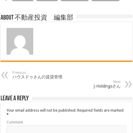
About 不動産投資 編集部
Previous
ハウスドゥさんの賃貸管理
Next
J-Holdingsさん
Leave a Reply
Your email address will not be published.
Required fields are marked
*
Comment