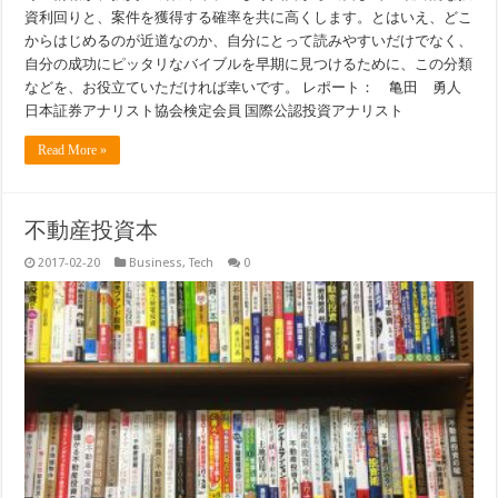
資利回りと、案件を獲得する確率を共に高くします。とはいえ、どこ
からはじめるのが近道なのか、自分にとって読みやすいだけでなく、
自分の成功にピッタリなバイブルを早期に見つけるために、この分類
などを、お役立ていただければ幸いです。 レポート： 亀田 勇人
日本証券アナリスト協会検定会員 国際公認投資アナリスト
Read More »
不動産投資本
2017-02-20
Business
,
Tech
0