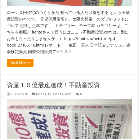
ローン０円住宅のつくりかた 知っている人だけ得をする という不動
産投資の本です。 賃貸併用住宅と、太陽光発電 のダブルセットに
ついて 記述した本です。 カテゴリー：テーマ本 カテゴリーは、こ
ちらを参照。 hontoさんで買うにはここ（不動産投資.com は、別に
お金もらったりしませんが。） https://honto.jp/netstore/pd-
book_27166110.html レポート： 亀田 勇人 日本証券アナリスト協
会検定会員 国際公認投資アナリスト
Read More »
資産１０億最速達成！不動産投資
2017-02-20
Books
,
Business
,
Tech
0