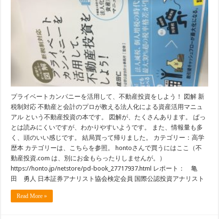
プライベートカンパニーを活用して、不動産投資をしよう！ 図解 新
税制対応 不動産と会計のプロが教える法人化による資産活用マニュ
アル という不動産投資の本です。 図解が、たくさんあります。 ぱっ
とは読みにくいですが、わかりやすいようです。 また、情報量も多
く、頭のいい感じです。 結局買って帰りました。 カテゴリー：高学
歴本 カテゴリーは、こちらを参照。 hontoさんで買うにはここ（不
動産投資.com は、別にお金もらったりしませんが。）
https://honto.jp/netstore/pd-book_27717937.html レポート： 亀
田 勇人 日本証券アナリスト協会検定会員 国際公認投資アナリスト
Read More »