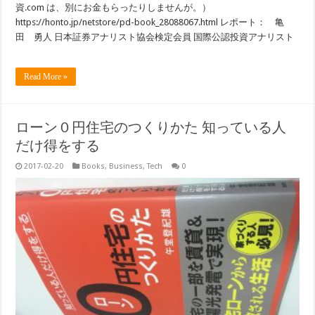
資.com は、別にお金もらったりしませんが。）
https://honto.jp/netstore/pd-book_28088067.html レポート： 亀
田 勇人 日本証券アナリスト協会検定会員 国際公認投資アナリスト
Read More »
ローン０円住宅のつくりかた 知っている人
だけ得をする
2017-02-20
Books
,
Business
,
Tech
0