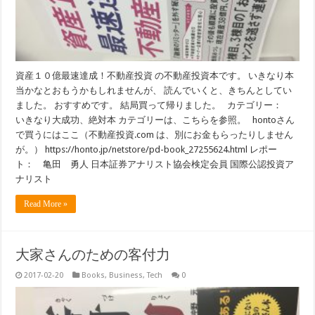
資産１０億最速達成！不動産投資 の不動産投資本です。 いきなり本
当かなとおもうかもしれませんが、 読んでいくと、きちんとしてい
ました。 おすすめです。 結局買って帰りました。 カテゴリー：
いきなり大成功、絶対本 カテゴリーは、こちらを参照。 hontoさん
で買うにはここ（不動産投資.com は、別にお金もらったりしません
が。） https://honto.jp/netstore/pd-book_27255624.html レポー
ト： 亀田 勇人 日本証券アナリスト協会検定会員 国際公認投資ア
ナリスト
Read More »
大家さんのための客付力
2017-02-20
Books
,
Business
,
Tech
0