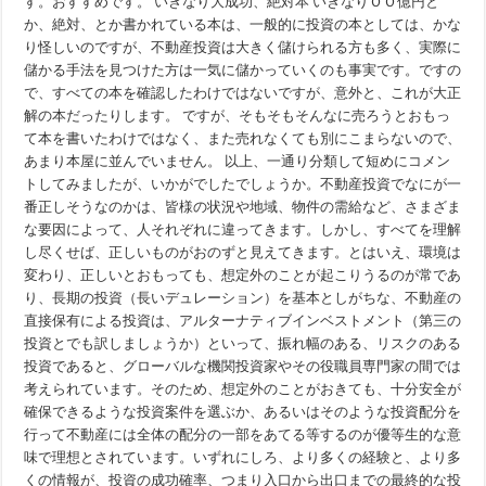
す。おすすめです。 いきなり大成功、絶対本 いきなりＯＯ億円と
か、絶対、とか書かれている本は、一般的に投資の本としては、かな
り怪しいのですが、不動産投資は大きく儲けられる方も多く、実際に
儲かる手法を見つけた方は一気に儲かっていくのも事実です。ですの
で、すべての本を確認したわけではないですが、意外と、これが大正
解の本だったりします。 ですが、そもそもそんなに売ろうとおもっ
て本を書いたわけではなく、また売れなくても別にこまらないので、
あまり本屋に並んでいません。 以上、一通り分類して短めにコメン
トしてみましたが、いかがでしたでしょうか。不動産投資でなにが一
番正しそうなのかは、皆様の状況や地域、物件の需給など、さまざま
な要因によって、人それぞれに違ってきます。しかし、すべてを理解
し尽くせば、正しいものがおのずと見えてきます。とはいえ、環境は
変わり、正しいとおもっても、想定外のことが起こりうるのが常であ
り、長期の投資（長いデュレーション）を基本としがちな、不動産の
直接保有による投資は、アルターナティブインベストメント（第三の
投資とでも訳しましょうか）といって、振れ幅のある、リスクのある
投資であると、グローバルな機関投資家やその役職員専門家の間では
考えられています。そのため、想定外のことがおきても、十分安全が
確保できるような投資案件を選ぶか、あるいはそのような投資配分を
行って不動産には全体の配分の一部をあてる等するのが優等生的な意
味で理想とされています。いずれにしろ、より多くの経験と、より多
くの情報が、投資の成功確率、つまり入口から出口までの最終的な投