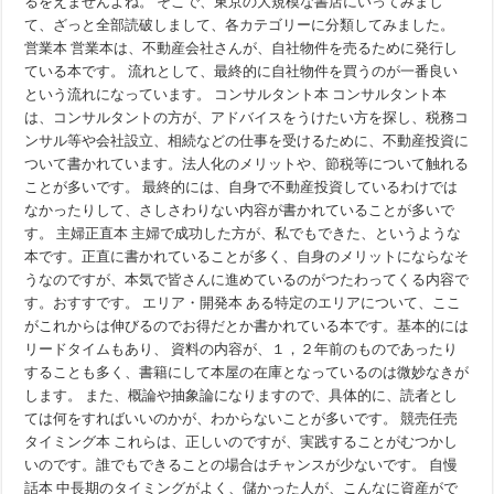
るをえませんよね。 そこで、東京の大規模な書店にいってみまし
て、ざっと全部読破しまして、各カテゴリーに分類してみました。
営業本 営業本は、不動産会社さんが、自社物件を売るために発行し
ている本です。 流れとして、最終的に自社物件を買うのが一番良い
という流れになっています。 コンサルタント本 コンサルタント本
は、コンサルタントの方が、アドバイスをうけたい方を探し、税務コ
ンサル等や会社設立、相続などの仕事を受けるために、不動産投資に
ついて書かれています。法人化のメリットや、節税等について触れる
ことが多いです。 最終的には、自身で不動産投資しているわけでは
なかったりして、さしさわりない内容が書かれていることが多いで
す。 主婦正直本 主婦で成功した方が、私でもできた、というような
本です。正直に書かれていることが多く、自身のメリットにならなそ
うなのですが、本気で皆さんに進めているのがつたわってくる内容で
す。おすすです。 エリア・開発本 ある特定のエリアについて、ここ
がこれからは伸びるのでお得だとか書かれている本です。基本的には
リードタイムもあり、 資料の内容が、１，２年前のものであったり
することも多く、書籍にして本屋の在庫となっているのは微妙なきが
します。 また、概論や抽象論になりますので、具体的に、読者とし
ては何をすればいいのかが、わからないことが多いです。 競売任売
タイミング本 これらは、正しいのですが、実践することがむつかし
いのです。誰でもできることの場合はチャンスが少ないです。 自慢
話本 中長期のタイミングがよく、儲かった人が、こんなに資産がで