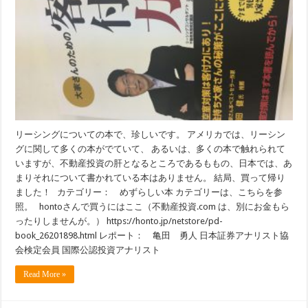
リーシングについての本で、珍しいです。 アメリカでは、リーシン
グに関して多くの本がでていて、 あるいは、多くの本で触れられて
いますが、不動産投資の肝となるところであるももの、日本では、あ
まりそれについて書かれている本はありません。 結局、買って帰り
ました！ カテゴリー： めずらしい本 カテゴリーは、こちらを参
照。 hontoさんで買うにはここ（不動産投資.com は、別にお金もら
ったりしませんが。） https://honto.jp/netstore/pd-
book_26201898.html レポート： 亀田 勇人 日本証券アナリスト協
会検定会員 国際公認投資アナリスト
Read More »