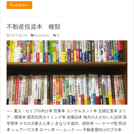
Read More »
不動産投資本 種類
2017-02-20
Business
0
—– 素人・セミプロ向け本 営業本 コンサルタント本 主婦正直本 エリ
ア・開発本 競売任売タイミング本 自慢話本 地方の人がかいた話本 高
学歴本 ＯＯの大家さん本 いきなり大成功、絶対本 —– テーマ型 民泊
本 シェアハウス本 ローン本 —– ムック —– 不動産屋向けのプロ本