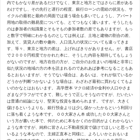
内でもかなり差があるだけでなく、東京と地方とではさらに差がある
わけですし、その先行と遅行の程度、銀行ローンの需給の状況も、サ
イクルの最初と最終の局面では違う場合も多いでしょうし、アパート
用地の取得の難易度についても、とてつもなく違います。そうしたも
のは参加者の知識量とそもそもの参加者数の差でもありますが、もっ
と数字で明確にわかるものとしては例えば、土地と建物の割合の差、
加えて、賃貸人の数や趣向、人口流入の状況についても違ってきま
す、等々、東京と地方の差は、上げればきりがありません。が、書店
で２０００円程度でかかれた本に、そうした内容を期待してもしょう
がないのですが、地方在住の方が、ご自分のお住まいの地域と非常に
似た状況の地域の方の本を読まれるのであれあば参考になることもあ
るとおもいますが、そうでない場合は、あるいは、それが似ているか
どうかが判断つかないような場合は、わざわざ最初に買わなくてもよ
いのかなとはおもいます。 高学歴本 マクロ経済や金利や人口やさま
ざまなグラフがでてきて、難しそうで正しそうなのですが、だいたい
は普通の結論になり、堅実な投資を進められます。 ですが、大きく
儲けるというよりも、銀行預金よりは少し儲かったかもという利回り
に落ち着くような本です。 ＯＯ大家さん本 成功したＯＯ大家さんと
いう方が書いた本で、何のために本をかくのか目的がよくわからない
ような本ですが、純粋に皆さんに不動産投資で儲けてほしいと思って
いるような本なので、主婦正直本と同様に、よろしいかとおもいま