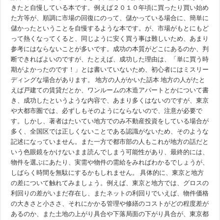
きたと自慢している本です。例えば２０１０年頃に買ったり買い始め
た方等が、順調に市場の回復にのって、儲かっている場合に、簡単に
儲かったということを自慢するような本です。が、市場がもとにもど
って熱くなってくると、同じように安く買う事は難しいため、あまり
参考にはならないことが多いです。成功の本質がどこにあるのか、判
断できればよいのですが、たとえば、成功した理由は、「単に買う時
期がよかったのです！」とは書いていないため、初心者にはミスリー
ディングな場合があります。 地方の人がかいた話本 地方の人がたと
えば戸建ての賃貸だとか、ワンルームの木造アパートとかについて書
き、成功したというような内容で、あまり多くはないのですが、東京
や大都市圏では、必ずしもそのようにならないので、注意が必要で
す。しかし、著者はたいてい地方でのみ不動産投資をしている場合が
多く、全国区では正しくないことである認識がないため、そのような
記述になっていません。また一方で都市部の人もこれが地方の話だと
いう色眼鏡をかけないまま読んでしまう可能性があり、最終的には、
物件を選ぶにあたり、実需や物件の需給をみればわかるでしょうが、
しばらく時間を無駄にするかもしれません。 具体的に、東京と地方
の差について触れてみましょう。例えば、東京と地方では、グロスの
利回りの差がいまだ存在し、またネットの利回りでいえば、物件価格
の大きさと小ささ、それにかかる管理や修繕のコストがどの程度差が
あるのか、また土地の上がり具合や下落局面の下がり具合が、東京都