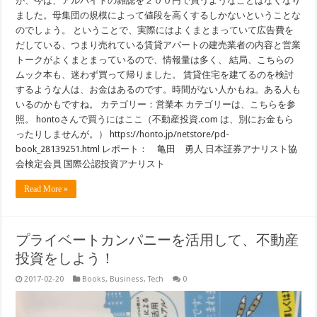
が、今は、アルバイトの雑誌を２００円で買うようなことはなくなり
ました。母集団の規模によって値段を高くするしかないということな
のでしょう。 ということで、実際にはよくまとまっていて広告費を
だしている、つまり売れている賃貸アパートの建売業者の内容と営業
トークがよくまとまっているので、情報量は多く、 結局、こちらの
ムック本も、迷わず買って帰りました。 賃貸住宅を建てるのを検討
するような人は、お金はあるのです。時間がない人かもね。ある人も
いるのかもですね。 カテゴリー：営業本 カテゴリーは、こちらを参
照。 hontoさんで買うにはここ（不動産投資.com は、別にお金もら
ったりしませんが。） https://honto.jp/netstore/pd-
book_28139251.html レポート： 亀田 勇人 日本証券アナリスト協
会検定会員 国際公認投資アナリスト
Read More »
プライベートカンパニーを活用して、不動産
投資をしよう！
2017-02-20
Books
,
Business
,
Tech
0