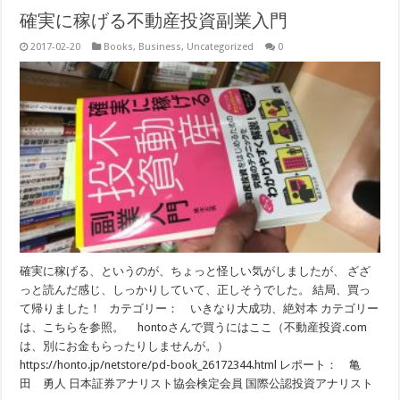
確実に稼げる不動産投資副業入門
2017-02-20
Books
,
Business
,
Uncategorized
0
確実に稼げる、というのが、ちょっと怪しい気がしましたが、 ざざ
っと読んだ感じ、しっかりしていて、正しそうでした。 結局、買っ
て帰りました！ カテゴリー： いきなり大成功、絶対本 カテゴリー
は、こちらを参照。 hontoさんで買うにはここ（不動産投資.com
は、別にお金もらったりしませんが。）
https://honto.jp/netstore/pd-book_26172344.html レポート： 亀
田 勇人 日本証券アナリスト協会検定会員 国際公認投資アナリスト