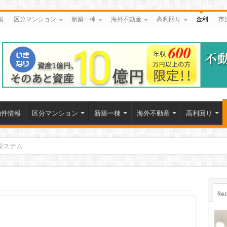
報
区分マンション
新築一棟
海外不動産
高利回り
金利
市
物件情報
区分マンション
新築一棟
海外不動産
高利回り
理
Rec