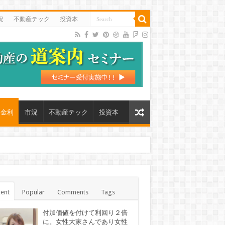
況
不動産テック
投資本
金利
市況
不動産テック
投資本
ent
Popular
Comments
Tags
付加価値を付けて利回り２倍
に。女性大家さんであり女性