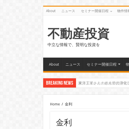
About
ニュース
セミナー開催日程
物件情
不動産投資
中立な情報で、賢明な投資を
About
ニュース
セミナー開催日程
Breaking News
家主ダイレクトさんの賃貸管
Home
/
金利
金利