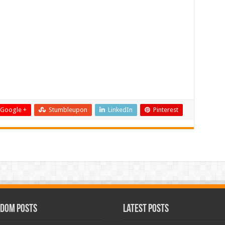
Google +
Stumbleupon
LinkedIn
Pinterest
dom Posts
Latest Posts