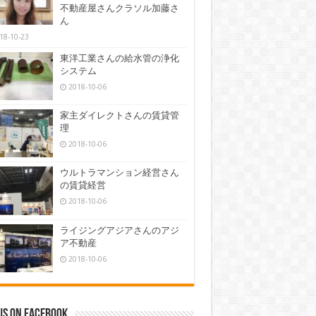
不動産屋さんクラソル加藤さ
ん
18-10-23
東洋工業さんの給水管の浄化
システム
2018-10-06
家主ダイレクトさんの賃貸管
理
2018-10-06
ウルトラマンション経営さん
の賃貸経営
2018-10-06
ライジングアジアさんのアジ
ア不動産
2018-10-06
us on Facebook