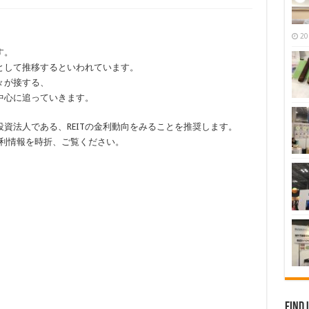
20
す。
として推移するといわれています。
々が接する、
中心に追っていきます。
資法人である、REITの金利動向をみることを推奨します。
N の金利情報を時折、ご覧ください。
Find 