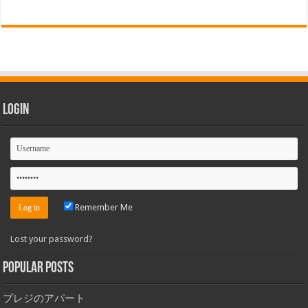
Login
Remember Me
Lost your password?
Popular Posts
プレジのアパート