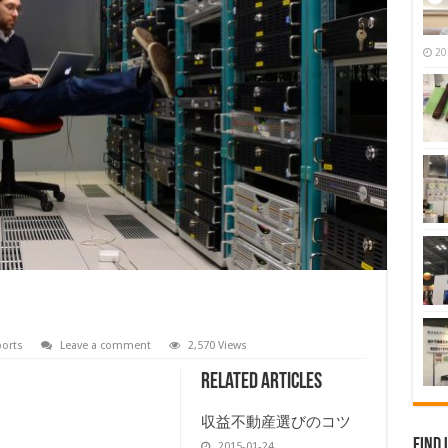
20
orts
Leave a comment
2,570 Views
Related Articles
収益不動産選びのコツ
Find 
2015-01-24