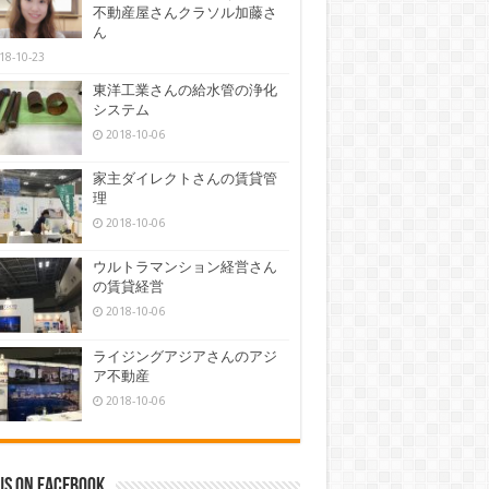
不動産屋さんクラソル加藤さ
ん
18-10-23
東洋工業さんの給水管の浄化
システム
2018-10-06
家主ダイレクトさんの賃貸管
理
2018-10-06
ウルトラマンション経営さん
の賃貸経営
2018-10-06
ライジングアジアさんのアジ
ア不動産
2018-10-06
us on Facebook