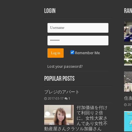
Login
Ran
Remember Me
Lost your password?
Popular Posts
プレジのアパート
住
2017-03-17
1
20
付加価値を付け
て利回り２倍
に。女性大家さ
んであり女性不
動産屋さんクラソル加藤さん