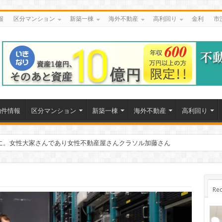
報
区分マンション
新築一棟
海外不動産
高利回り
金利
市
物件情報
区分マンション
新築一棟
海外不動産
高利回り
に。女性大家さんであり女性不動産屋さんクラソル加藤さん
Rec