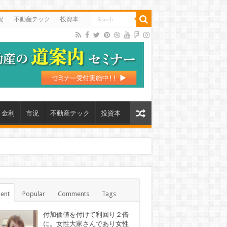
況
不動産テック
投資本
金利
市況
不動産テック
投資本
ent
Popular
Comments
Tags
付加価値を付けて利回り２倍
に。女性大家さんであり女性