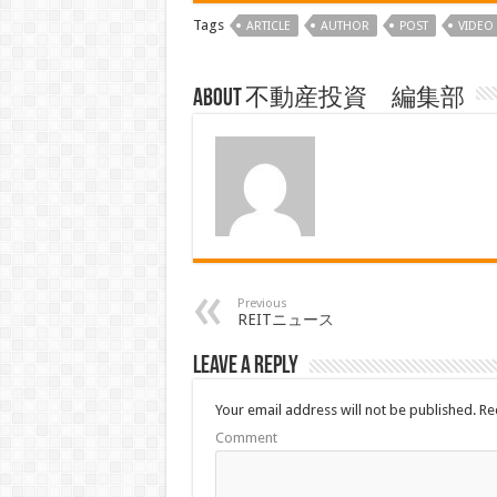
Tags
ARTICLE
AUTHOR
POST
VIDEO
About 不動産投資 編集部
Previous
REITニュース
Leave a Reply
Your email address will not be published.
Req
Comment