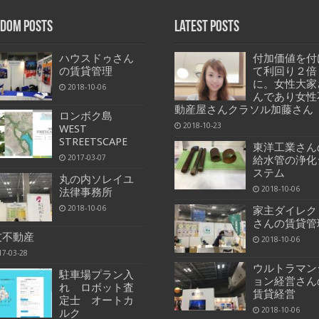
dom Posts
Latest Posts
ハウスドゥさん
付加価値を付
の賃貸管理
て利回り２倍
に。女性大家
2018-10-06
んであり女性
動産屋さんクラソル加藤さん
ロンボク島
2018-10-23
WEST
STREETSCAPE
東洋工業さん
2017-03-07
給水管の浄化
ステム
丸の内ソレイユ
2018-10-06
法律事務所
2018-10-06
家主ダイレク
さんの賃貸管
友不動産
2018-10-06
17-03-28
ウルトラマン
駐車場プラン入
ョン経営さん
れ ロボット査
賃貸経営
定士 オートカ
2018-10-06
ルク