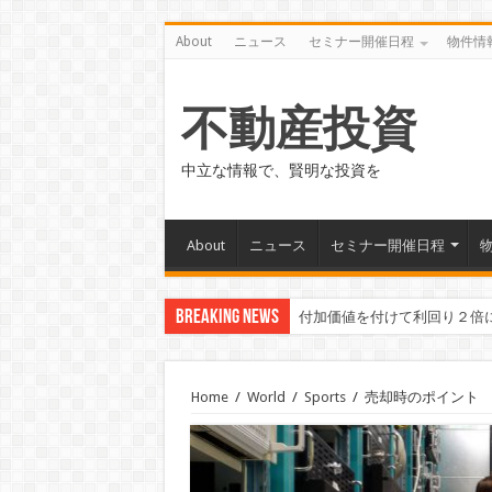
About
ニュース
セミナー開催日程
物件情
不動産投資
中立な情報で、賢明な投資を
About
ニュース
セミナー開催日程
Breaking News
付加価値を付けて利回り２倍
Home
/
World
/
Sports
/
売却時のポイント